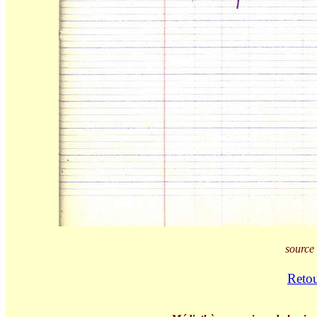
source 
Retou