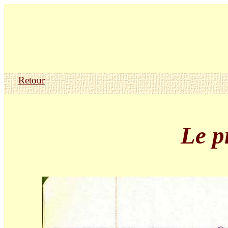
Retour
Le p