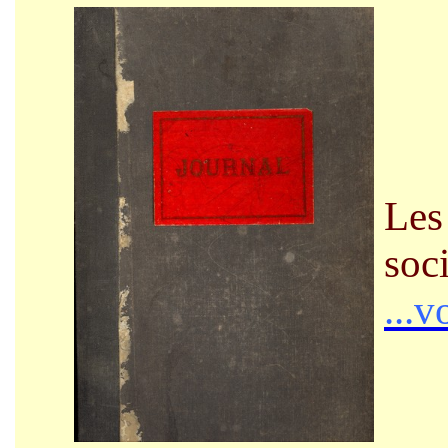
Les 
soci
...v